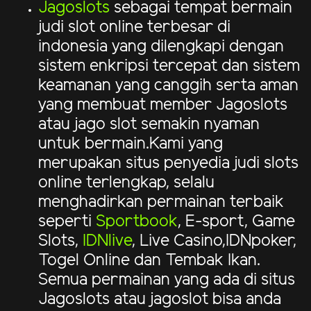
Jagoslots
sebagai tempat bermain
judi slot online terbesar di
indonesia yang dilengkapi dengan
sistem enkripsi tercepat dan sistem
keamanan yang canggih serta aman
yang membuat member Jagoslots
atau jago slot semakin nyaman
untuk bermain.Kami yang
merupakan situs penyedia judi slots
online terlengkap, selalu
menghadirkan permainan terbaik
seperti
Sportbook
, E-sport, Game
Slots,
IDNlive
, Live Casino,IDNpoker,
Togel Online dan Tembak Ikan.
Semua permainan yang ada di situs
Jagoslots atau jagoslot bisa anda