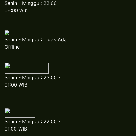
Senin - Minggu : 22:00 -
06:00 wib
Senin - Minggu : Tidak Ada
Offline
Senin - Minggu : 23:00 -
01:00 WIB
Senin - Minggu : 22.00 -
01.00 WIB