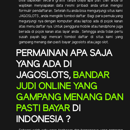
bisa dapatkan secara gratis tanpa biaya apa pun. Dan anda di
wajibkan menyiapakan data resmi pribadi anda untuk mengisi
formulir pendaftaran. Setelah itu anda bisa mengunjungi situs kami
JAGOSLOTS , anda mengklik tombol daftar. Bagi para pemula yang
megunjungi nya dengan komputer atau laptop ada di pojok kanan
atas menu daftar nya. Untuk pengguna mobile atau handphone juga
berada di pojok kanan atas layar anda . Sehingga anda tidak perlu
susah payah lagi mencari tombol daftar di situs kami yang
gampang menang dan pasti bayar jagoslots atau jago slot.
PERMAINAN APA SAJA
YANG ADA DI
JAGOSLOTS,
BANDAR
JUDI ONLINE YANG
GAMPANG MENANG DAN
PASTI BAYAR
DI
INDONESIA ?