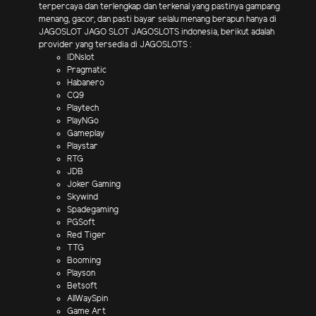
terpercaya dan terlengkap dan terkenal yang pastinya gampang
menang, gacor, dan pasti bayar selalu menang berapun hanya di
JAGOSLOT JAGO SLOT JAGOSLOTS indonesia, berikut adalah
provider yang tersedia di JAGOSLOTS :
IDNslot
Pragmatic
Habanero
CQ9
Playtech
PlayNGo
Gameplay
Playstar
RTG
JDB
Joker Gaming
Skywind
Spadegaming
PGSoft
Red Tiger
TTG
Booming
Playson
Betsoft
AllWaySpin
Game Art