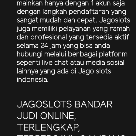
mainkan hanya dengan 1 akun saja
dengan langkah pendaftaran yang
sangat mudah dan cepat. Jagoslots
juga memiliki pelayanan yang ramah
dan profesional yang tersedia aktif
selama 24 jam yang bisa anda
hubungi melalui berbagai platform
seperti live chat atau media sosial
lainnya yang ada di Jago slots
indonesia.
JAGOSLOTS BANDAR
JUDI ONLINE,
TERLENGKAP,