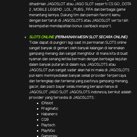
dihadirkan JAGOSLOT atau JAGO SLOT seperti CS:GO , DOTA
2 , MOBILE LEGEND , LOL , PUBG , FIFA dan berbagai game
menantang lainnya. Dukung tim dan pemain favorit kamu
dengan bertaruh di JAGOSLOTS atau JAGOSLOT serta raih
kesempatan mendapatkan bonus cashback esport.
SLOTS ONLINE
(PERMAINAN MESIN SLOT SECARA ONLINE)
Tidak dapat di pungkiri lagi saat ini permainan SLOTS online
sangat banyak di gemari oleh banyak kalangan di karenakan
gampang menang dan sangat menghibur di mana kita di buat
nyaman dan senang ketika bermain dengan berbagai kejutan
dalam banyak putaran di dalam nya, JAGOSLOTS atau
JAGOSLOT pun sangat sadar akan hal ini maka di JAGOSLOTS
pun kami memnyediakan banyak sekali provider terpercaya
dan terlengkap dan terkenal yang pastinya gampang menang,
gacor, dan pasti bayar selalu menang berapun hanya di
JAGOSLOT JAGO SLOT JAGOSLOTS indonesia, berikut adalah
provider yang tersedia di JAGOSLOTS :
IDNslot
Pragmatic
Habanero
CQ9
Playtech
PlayNGo
Gameplay