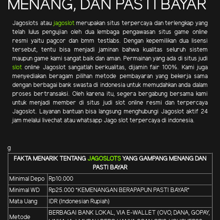
MENANG, DAN PASTI BAYAR
Jagoslots atau
jagoslot
merupakan situs terpercaya dan terlengkap yang
telah lulus pengujian oleh dua lembaga pengawasan situs game online
resmi yaitu pagcor dan bmm testlabs. Dengan kepemilikan dua lisensi
tersebut, tentu bisa menjadi jaminan bahwa kualitas seluruh sistem
maupun game kami sangat baik dan aman. Permainan yang ada di situs judi
slot
online Jagoslot sangatlah berkualitas, dijamin fair 100%. Kami juga
menyediakan beragam pilihan metode pembayaran yang bekerja sama
dengan berbagai bank swasta di indonesia untuk memudahkan anda dalam
proses bertransaksi. Oleh karena itu, segera bergabung bersama kami
untuk menjadi member di situs judi slot online resmi dan terpercaya
Jagoslot. Layanan bantuan bisa langsung menghubungi Jagoslot aktif 24
jam melalui livechat atau whatsapp Jago slot terpercaya di indonesia.
g
FAKTA MENARIK TENTANG
JAGOSLOTS
YANG GAMPANG MENANG DAN
PASTI BAYAR
Minimal Depo
Rp10.000
Minimal WD
Rp25.000 *KEMENANGAN BERAPAPUN PASTI BAYAR*
Mata Uang
IDR (Indonesian Rupiah)
BERBAGAI BANK LOKAL, VIA E-WALLET (OVO, DANA, GOPAY,
Metode