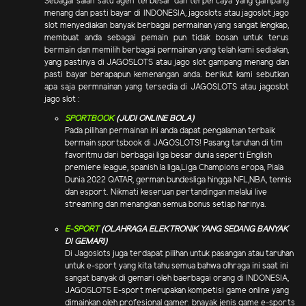
Sebagai salah satu agen terbesar dan terpercaya yang gampang
menang dan pasti bayar di INDONESIA, jagoslots atau jagoslot jago
slot menyediakan banyak berbagai permainan yang sangat lengkap,
membuat anda sebagai pemain pun tidak bosan untuk terus
bermain dan memilih berbagai permainan yang telah kami sediakan,
yang pastinya di JAGOSLOTS atau jago slot gampang menang dan
pasti bayar berapapun kemenangan anda. berikut kami sebutkan
apa saja permnainan yang tersedia di JAGOSLOTS atau jagoslot
jago slot :
SPORTBOOK
(JUDI ONLINE BOLA)
Pada pilihan permainan ini anda dapat pengalaman terbaik
bermain sportsbook di JAGOSLOTS! Pasang taruhan di tim
favoritmu dari berbagai liga besar dunia seperti English
premiere league, spanish la liga,Liga Champions eropa, Piala
Dunia 2022 QATAR, german bundesliga hingga NFL,NBA, tennis
dan esport. Nikmati keseruan pertandingan melalui live
streaming dan menangkan semua bonus setiap harinya.
E-SPORT
(OLAHRAGA ELEKTRONIK YANG SEDANG BANYAK
DI GEMARI)
Di Jagoslots juga terdapat pilihan untuk pasangan atau taruhan
untuk e-sport yang kita tahu semua bahwa olhraga ini saat ini
sangat banyak di gemari oleh baerbagai orang di INDONESIA,
JAGOSLOTS E-sport merupakan kompetisi game online yang
dimainkan oleh profesional gamer. bnayak jenis game e-sports