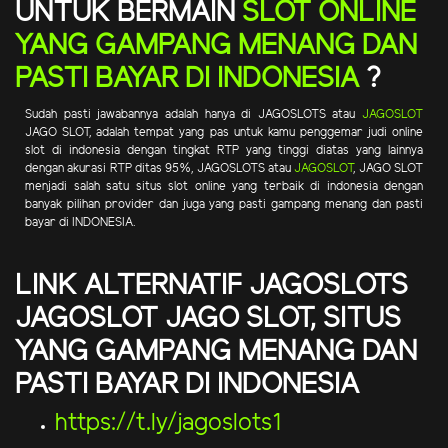
UNTUK BERMAIN
SLOT ONLINE
YANG GAMPANG MENANG DAN
PASTI BAYAR DI INDONESIA
?
Sudah pasti jawabannya adalah hanya di JAGOSLOTS atau
JAGOSLOT
JAGO SLOT, adalah tempat yang pas untuk kamu penggemar judi online
slot di indonesia dengan tingkat RTP yang tinggi diatas yang lainnya
dengan akurasi RTP ditas 95%, JAGOSLOTS atau
JAGOSLOT
, JAGO SLOT
menjadi salah satu situs slot online yang terbaik di indonesia dengan
banyak pilihan provider dan juga yang pasti gampang menang dan pasti
bayar di INDONESIA.
LINK ALTERNATIF JAGOSLOTS
JAGOSLOT JAGO SLOT, SITUS
YANG GAMPANG MENANG DAN
PASTI BAYAR DI INDONESIA
https://t.ly/jagoslots1