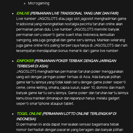
Microgaming
IDNLIVE
(PERMAINAN LIVE TRADISIONAL YANG UNIK DAN FAIR)
Live number JAGOSLOTS atau jago slot jagoslot menghadirkan game
tradisional yang meningkatkan nostalgia pecinta taruhan online akan
permainan jaman dulu. Live number JAGOSLOTS memiliki banyak
permainan seru seperti game suwit khas Indonesia, kemudian
samgong, ada juga gongball dan game seru lainnya. Mainkan sekarang
juga game online hits paling terpercaya hanya di JAGOSLOTS dan raih
kesempatan mendapatkan bonus menarik dari game live number.
IDNPOKER
(PERMAINAN POKER TERBAIK DENGAN JARINGAN
TERBESAR DI ASIA)
JAGOSLOTS menghadirkan permainan taruhan poker menggunakan
uang asli dengan jaringan poker terluas di Asia. Ada banyak pilihan
game kartu lainnya yang tidak kalah seru dengan game poker seperti
ceme, ceme keliling, omaha, capsa susun, super 10, domino dan masih
banyak game kartu seru lainnya. Game poker dan taruhan kartu lainnya
kamu bisa mainkan dimanapun dan kapanpun hanya .melalui gadget
seperti smartphone ataupun tablet.
TOGEL ONLINE
(PERMAINAN LOTTO ONLINE TERLENGKAP DI
INDONESIA)
Di permainan ini anda dapat merasakan sensasi bagaimana tebak
nomor berhadiah dengan pasaran yang beragam dan banyak pilihan