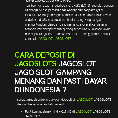
TEPAT DAN KALAHKAN LAWAN)
Tembak ikan saat ini juga hadir di JAGOSLOTS jago slot dengan
berbagai pilihan provider terlengkap dan terpercaya di
INDONESIA, hanya dengan tembak sasaran dan kalahkan lawan
anda bisa daatkan jackpot berhadiah uang yang sangat
menguntungkan dan gampang menang. ayo arahkan sasaran
tembak ikan dengan strategi yang tepat untuk kalahkan lawan
dan dapatkan jackpot dari website slot fishing game terbaik
cuma di
JAGOSLOT
JAGOSLOTS
CARA DEPOSIT DI
JAGOSLOTS
JAGOSLOT
JAGO SLOT GAMPANG
MENANG DAN PASTI BAYAR
DI INDONESIA ?
sangat mudah untuk melakukan deposit di
JAGOSLOT
JAGOSLOTS
dengan beberapa langkah berikut :
Pastikan sudah memiliki AKUN/ID di
JAGOSLOT
JAGOSLOTS
JAGO SLOT